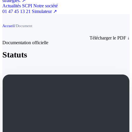
stratégies.
↗
Actualités SCPI
Notre société
01 47 45 13 21
Simulateur
↗
Accueil
/
Document
Télécharger le PDF
↓
Documentation officielle
Statuts